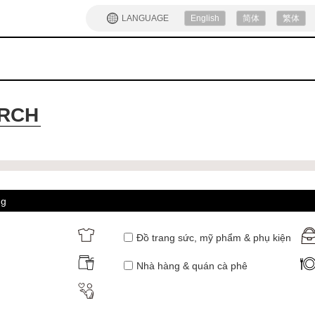
LANGUAGE
English
简体
繁体
ARCH
ng
Đồ trang sức, mỹ phẩm & phụ kiện
Nhà hàng & quán cà phê