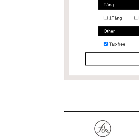
Tầng
1Tầng
Other
Tax-free