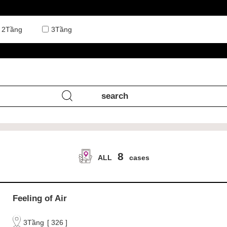
2Tầng
3Tầng
8
ALL
cases
Feeling of Air
3Tầng
[
326
]