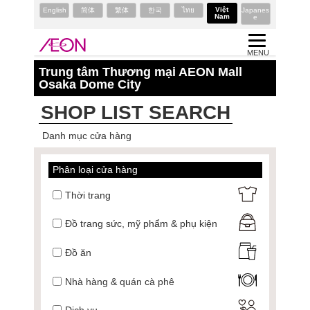
Việt
English
简体
繁体
한국
ไทย
Japanes
Nam
e
MENU
Trung tâm Thương mại AEON Mall
Osaka Dome City
SHOP LIST SEARCH
Danh mục cửa hàng
Phân loại cửa hàng
Thời trang
Đồ trang sức, mỹ phẩm & phụ kiện
Đồ ăn
Nhà hàng & quán cà phê