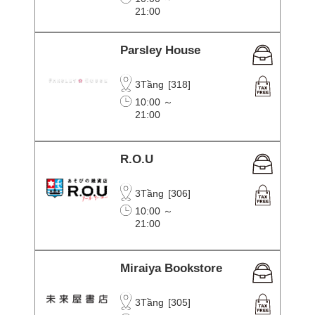
21:00
Parsley House
3Tầng
[
318
]
10:00 ～
21:00
R.O.U
3Tầng
[
306
]
10:00 ～
21:00
Miraiya Bookstore
3Tầng
[
305
]