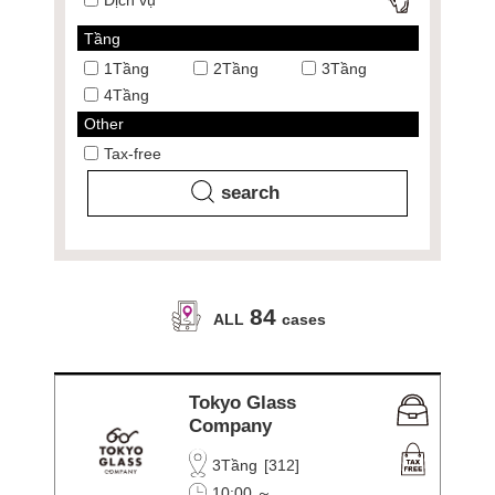
Dịch vụ
Tầng
1Tầng
2Tầng
3Tầng
4Tầng
Other
Tax-free
84
ALL
cases
Tokyo Glass
Company
3Tầng
[
312
]
10:00 ～