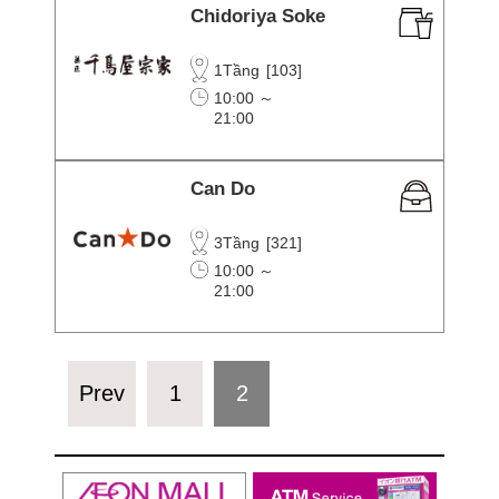
Chidoriya Soke
1Tầng
[
103
]
10:00 ～
21:00
Can Do
3Tầng
[
321
]
10:00 ～
21:00
Prev
1
2